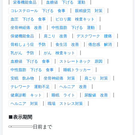
|
栄養機能食品
|
血糖値 下げる 運動
|
コレステロール 下げる 食事
|
眼精疲労 対策
|
血圧 下げる 食事
|
ピロリ菌 検査キット
|
坐骨神経痛 改善
|
中性脂肪 下げる 運動
|
保健機能食品
|
肩こり 改善
|
デスクワーク 腰痛
|
骨粗しょう症 予防
|
食生活 改善
|
倦怠感 解消
|
乳がん 予防
|
がん 検査キット
|
血糖値 下げる 食事
|
ストレートネック 原因
|
中性脂肪 下げる 食事
|
睡眠トラッカー
|
安眠 飲み物
|
坐骨神経痛 対策
|
肩こり 対策
|
テレワーク 運動不足
|
ヘルニア 改善
|
健康診断 キット
|
睡眠 ライト
|
尿酸値 改善
|
ヘルニア 対策
|
職場 ストレス対策
|
■表示期間
日前まで