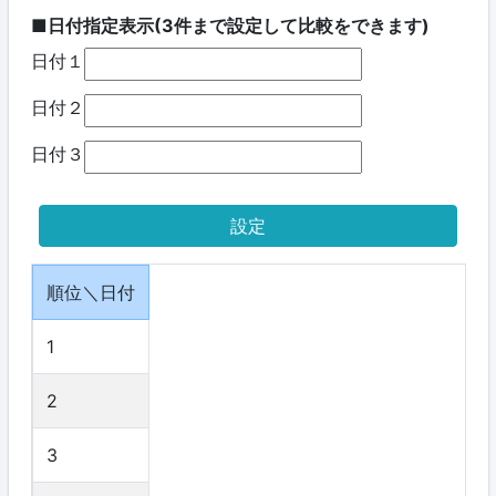
■日付指定表示(3件まで設定して比較をできます)
日付１
日付２
日付３
順位＼日付
1
2
3