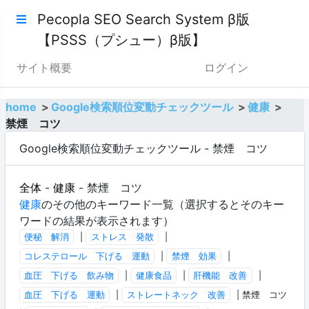
Pecopla SEO Search System β版
【PSSS（プシュー）β版】
サイト概要
ログイン
home
Google検索順位変動チェックツール
健康
禁煙 コツ
Google検索順位変動チェックツール - 禁煙 コツ
全体
-
健康
- 禁煙 コツ
健康
のその他のキーワード一覧（選択するとそのキー
ワードの結果が表示されます）
便秘 解消
|
ストレス 発散
|
コレステロール 下げる 運動
|
禁煙 効果
|
血圧 下げる 飲み物
|
健康食品
|
肝機能 改善
|
血圧 下げる 運動
|
ストレートネック 改善
| 禁煙 コツ