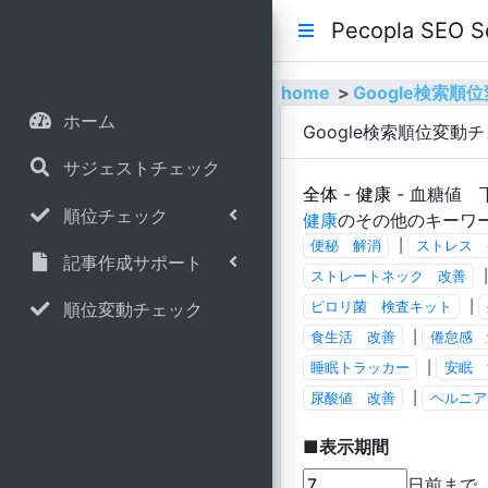
Pecopla SE
home
Google検索
ホーム
Google検索順位変動
サジェストチェック
全体
-
健康
- 血糖値 
順位チェック
健康
のその他のキーワ
便秘 解消
|
ストレス 
記事作成サポート
ストレートネック 改善
順位変動チェック
ピロリ菌 検査キット
|
食生活 改善
|
倦怠感 
睡眠トラッカー
|
安眠 
尿酸値 改善
|
ヘルニア
■表示期間
日前まで