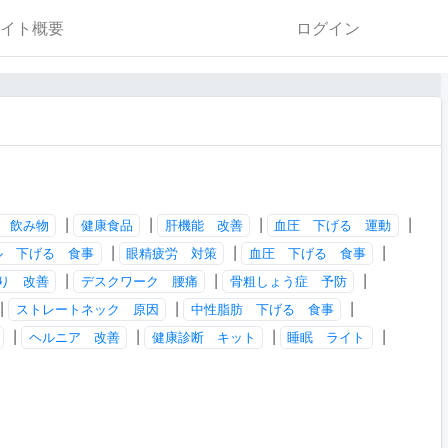
イト概要
ログイン
 飲み物
|
健康食品
|
肝機能 改善
|
血圧 下げる 運動
|
ル 下げる 食事
|
眼精疲労 対策
|
血圧 下げる 食事
|
り 改善
|
デスクワーク 腰痛
|
骨粗しょう症 予防
|
|
ストレートネック 原因
|
中性脂肪 下げる 食事
|
|
ヘルニア 改善
|
健康診断 キット
|
睡眠 ライト
|