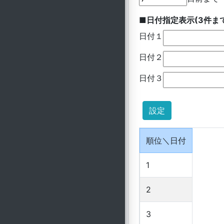
■日付指定表示(3件ま
日付１
日付２
日付３
順位＼日付
1
2
3