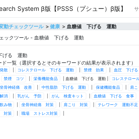
O Search System β版【PSSS（プシュー）β版】
サ
順位変動チェックツール
健康
血糖値 下げる 運動
チェックツール - 血糖値 下げる 運動
下げる 運動
ード一覧（選択するとそのキーワードの結果が表示されます）
発散
|
コレステロール 下げる 運動
|
禁煙 効果
|
血圧 下げる
|
禁煙 コツ
|
栄養機能食品
| 血糖値 下げる 運動 |
コレステロー
坐骨神経痛 改善
|
中性脂肪 下げる 運動
|
保健機能食品
|
肩こ
解消
|
乳がん 予防
|
がん 検査キット
|
血糖値 下げる 食事
飲み物
|
坐骨神経痛 対策
|
肩こり 対策
|
テレワーク 運動不足
 対策
|
職場 ストレス対策
|