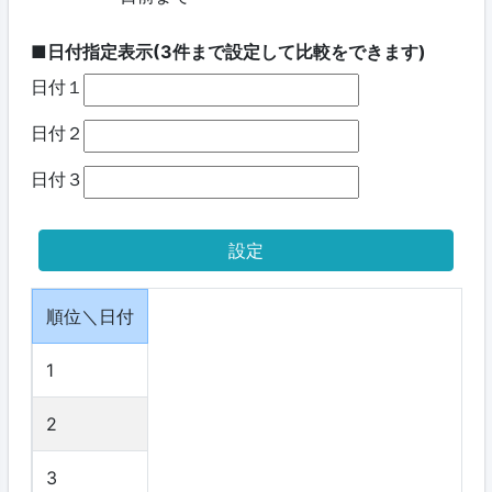
■日付指定表示(3件まで設定して比較をできます)
日付１
日付２
日付３
順位＼日付
1
2
3