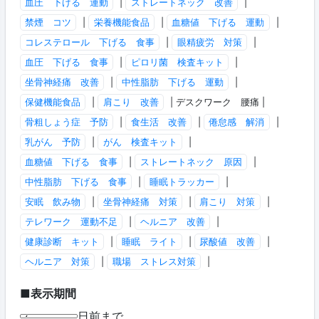
血圧 下げる 運動
|
ストレートネック 改善
|
禁煙 コツ
|
栄養機能食品
|
血糖値 下げる 運動
|
コレステロール 下げる 食事
|
眼精疲労 対策
|
血圧 下げる 食事
|
ピロリ菌 検査キット
|
坐骨神経痛 改善
|
中性脂肪 下げる 運動
|
保健機能食品
|
肩こり 改善
| デスクワーク 腰痛 |
骨粗しょう症 予防
|
食生活 改善
|
倦怠感 解消
|
乳がん 予防
|
がん 検査キット
|
血糖値 下げる 食事
|
ストレートネック 原因
|
中性脂肪 下げる 食事
|
睡眠トラッカー
|
安眠 飲み物
|
坐骨神経痛 対策
|
肩こり 対策
|
テレワーク 運動不足
|
ヘルニア 改善
|
健康診断 キット
|
睡眠 ライト
|
尿酸値 改善
|
ヘルニア 対策
|
職場 ストレス対策
|
■表示期間
日前まで