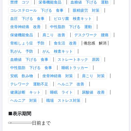
禁煙 コツ
|
栄養機能食品
|
血糖値 下げる 運動
|
コレステロール 下げる 食事
|
眼精疲労 対策
|
血圧 下げる 食事
|
ピロリ菌 検査キット
|
坐骨神経痛 改善
|
中性脂肪 下げる 運動
|
保健機能食品
|
肩こり 改善
|
デスクワーク 腰痛
|
骨粗しょう症 予防
|
食生活 改善
| 倦怠感 解消 |
乳がん 予防
|
がん 検査キット
|
血糖値 下げる 食事
|
ストレートネック 原因
|
中性脂肪 下げる 食事
|
睡眠トラッカー
|
安眠 飲み物
|
坐骨神経痛 対策
|
肩こり 対策
|
テレワーク 運動不足
|
ヘルニア 改善
|
健康診断 キット
|
睡眠 ライト
|
尿酸値 改善
|
ヘルニア 対策
|
職場 ストレス対策
|
■表示期間
日前まで