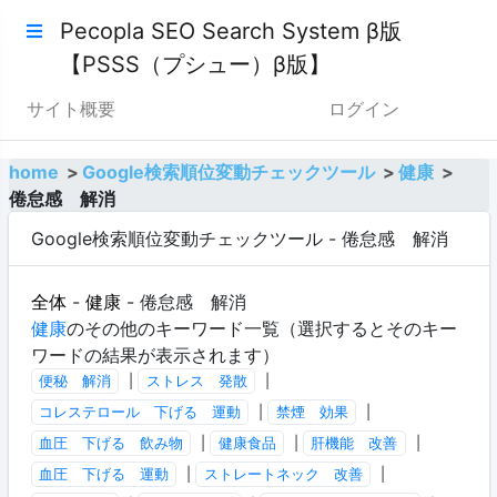
Pecopla SEO Search System β版
【PSSS（プシュー）β版】
サイト概要
ログイン
home
Google検索順位変動チェックツール
健康
倦怠感 解消
Google検索順位変動チェックツール - 倦怠感 解消
全体
-
健康
- 倦怠感 解消
健康
のその他のキーワード一覧（選択するとそのキー
ワードの結果が表示されます）
便秘 解消
|
ストレス 発散
|
コレステロール 下げる 運動
|
禁煙 効果
|
血圧 下げる 飲み物
|
健康食品
|
肝機能 改善
|
血圧 下げる 運動
|
ストレートネック 改善
|