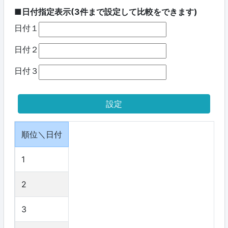
■日付指定表示(3件まで設定して比較をできます)
日付１
日付２
日付３
順位＼日付
1
2
3