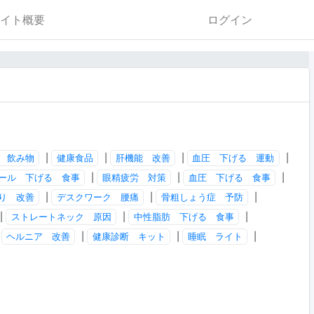
イト概要
ログイン
 飲み物
|
健康食品
|
肝機能 改善
|
血圧 下げる 運動
|
ール 下げる 食事
|
眼精疲労 対策
|
血圧 下げる 食事
|
り 改善
|
デスクワーク 腰痛
|
骨粗しょう症 予防
|
|
ストレートネック 原因
|
中性脂肪 下げる 食事
|
|
ヘルニア 改善
|
健康診断 キット
|
睡眠 ライト
|