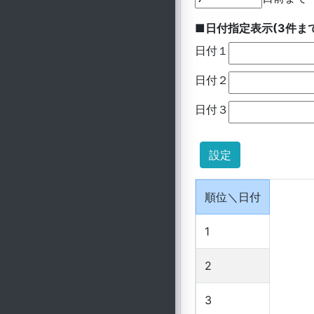
■日付指定表示(3件ま
日付１
日付２
日付３
順位＼日付
1
2
3