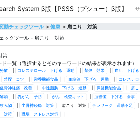
O Search System β版【PSSS（プシュー）β版】
サ
順位変動チェックツール
健康
肩こり 対策
チェックツール - 肩こり 対策
対策
ード一覧（選択するとそのキーワードの結果が表示されます）
発散
|
コレステロール 下げる 運動
|
禁煙 効果
|
血圧 下げる
|
禁煙 コツ
|
栄養機能食品
|
血糖値 下げる 運動
|
コレステロ
坐骨神経痛 改善
|
中性脂肪 下げる 運動
|
保健機能食品
|
肩こ
解消
|
乳がん 予防
|
がん 検査キット
|
血糖値 下げる 食事
飲み物
|
坐骨神経痛 対策
| 肩こり 対策 |
テレワーク 運動不足
 対策
|
職場 ストレス対策
|