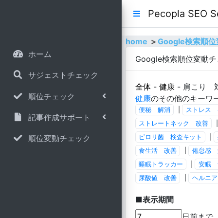
Pecopla SE
home
Google検索
ホーム
Google検索順位変動
サジェストチェック
全体
-
健康
- 肩こり 
順位チェック
健康
のその他のキーワ
便秘 解消
|
ストレス 
記事作成サポート
ストレートネック 改善
順位変動チェック
ピロリ菌 検査キット
|
食生活 改善
|
倦怠感 
睡眠トラッカー
|
安眠 
尿酸値 改善
|
ヘルニア
■表示期間
日前まで