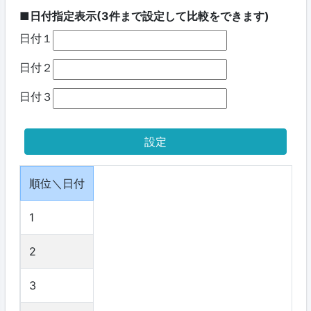
■日付指定表示(3件まで設定して比較をできます)
日付１
日付２
日付３
順位＼日付
1
2
3