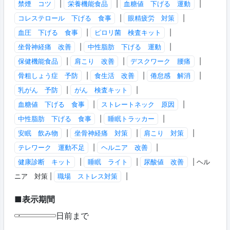
禁煙 コツ
|
栄養機能食品
|
血糖値 下げる 運動
|
コレステロール 下げる 食事
|
眼精疲労 対策
|
血圧 下げる 食事
|
ピロリ菌 検査キット
|
坐骨神経痛 改善
|
中性脂肪 下げる 運動
|
保健機能食品
|
肩こり 改善
|
デスクワーク 腰痛
|
骨粗しょう症 予防
|
食生活 改善
|
倦怠感 解消
|
乳がん 予防
|
がん 検査キット
|
血糖値 下げる 食事
|
ストレートネック 原因
|
中性脂肪 下げる 食事
|
睡眠トラッカー
|
安眠 飲み物
|
坐骨神経痛 対策
|
肩こり 対策
|
テレワーク 運動不足
|
ヘルニア 改善
|
健康診断 キット
|
睡眠 ライト
|
尿酸値 改善
| ヘル
ニア 対策 |
職場 ストレス対策
|
■表示期間
日前まで