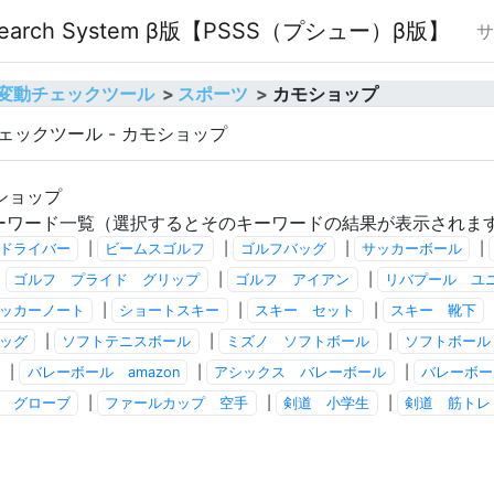
O Search System β版【PSSS（プシュー）β版】
サ
順位変動チェックツール
スポーツ
カモショップ
チェックツール - カモショップ
ショップ
ーワード一覧（選択するとそのキーワードの結果が表示されま
ドライバー
|
ビームスゴルフ
|
ゴルフバッグ
|
サッカーボール
|
|
ゴルフ プライド グリップ
|
ゴルフ アイアン
|
リバプール ユ
ッカーノート
|
ショートスキー
|
スキー セット
|
スキー 靴下
ッグ
|
ソフトテニスボール
|
ミズノ ソフトボール
|
ソフトボール
|
バレーボール amazon
|
アシックス バレーボール
|
バレーボー
 グローブ
|
ファールカップ 空手
|
剣道 小学生
|
剣道 筋トレ