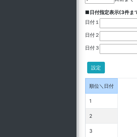
■日付指定表示(3件ま
日付１
日付２
日付３
順位＼日付
1
2
3