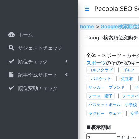
Pecopla SE
home
Google検索
ホーム
Google検索順位変動
サジェストチェック
全体
-
スポーツ
- カモ
順位チェック
スポーツ
のその他のキ
ゴルフクラブ
|
ゴルフ 
記事作成サポート
|
バスケット
|
柔道着
順位変動チェック
サッカー ブランド
|
サ
テニス 帽子
|
テニスバ
バスケットボール 小学校
ラグビー ウェア
|
空手
■表示期間
日前まで