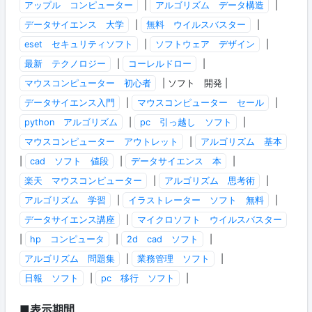
アップル コンピューター
|
アルゴリズム データ構造
|
データサイエンス 大学
|
無料 ウイルスバスター
|
eset セキュリティソフト
|
ソフトウェア デザイン
|
最新 テクノロジー
|
コーレルドロー
|
マウスコンピューター 初心者
| ソフト 開発 |
データサイエンス入門
|
マウスコンピューター セール
|
python アルゴリズム
|
pc 引っ越し ソフト
|
マウスコンピューター アウトレット
|
アルゴリズム 基本
|
cad ソフト 値段
|
データサイエンス 本
|
楽天 マウスコンピューター
|
アルゴリズム 思考術
|
アルゴリズム 学習
|
イラストレーター ソフト 無料
|
データサイエンス講座
|
マイクロソフト ウイルスバスター
|
hp コンピュータ
|
2d cad ソフト
|
アルゴリズム 問題集
|
業務管理 ソフト
|
日報 ソフト
|
pc 移行 ソフト
|
■表示期間