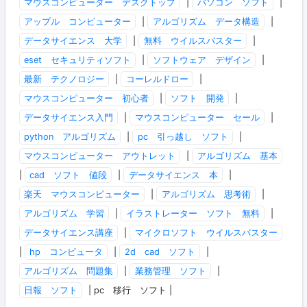
マウスコンピューター デスクトップ
|
パソコン ソフト
|
アップル コンピューター
|
アルゴリズム データ構造
|
データサイエンス 大学
|
無料 ウイルスバスター
|
eset セキュリティソフト
|
ソフトウェア デザイン
|
最新 テクノロジー
|
コーレルドロー
|
マウスコンピューター 初心者
|
ソフト 開発
|
データサイエンス入門
|
マウスコンピューター セール
|
python アルゴリズム
|
pc 引っ越し ソフト
|
マウスコンピューター アウトレット
|
アルゴリズム 基本
|
cad ソフト 値段
|
データサイエンス 本
|
楽天 マウスコンピューター
|
アルゴリズム 思考術
|
アルゴリズム 学習
|
イラストレーター ソフト 無料
|
データサイエンス講座
|
マイクロソフト ウイルスバスター
|
hp コンピュータ
|
2d cad ソフト
|
アルゴリズム 問題集
|
業務管理 ソフト
|
日報 ソフト
| pc 移行 ソフト |