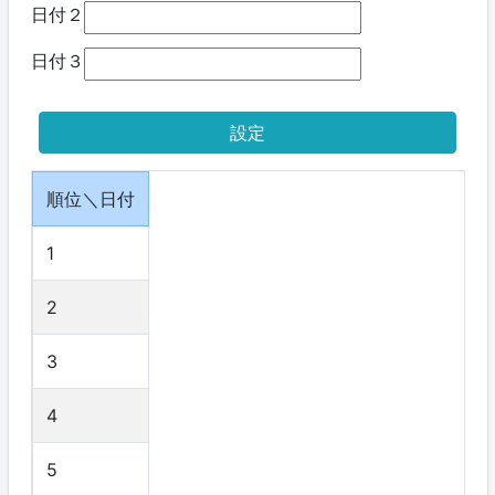
日付２
日付３
順位＼日付
1
2
3
4
5