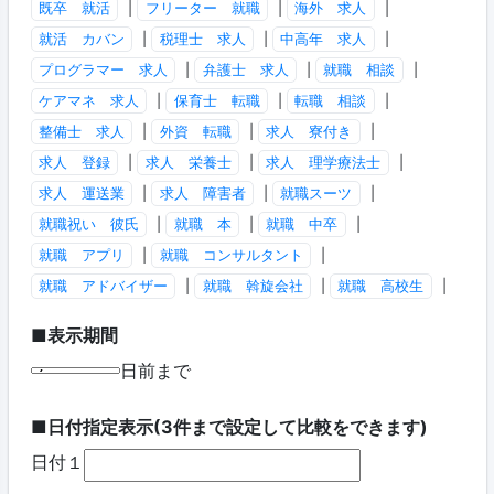
既卒 就活
|
フリーター 就職
|
海外 求人
|
就活 カバン
|
税理士 求人
|
中高年 求人
|
プログラマー 求人
|
弁護士 求人
|
就職 相談
|
ケアマネ 求人
|
保育士 転職
|
転職 相談
|
整備士 求人
|
外資 転職
|
求人 寮付き
|
求人 登録
|
求人 栄養士
|
求人 理学療法士
|
求人 運送業
|
求人 障害者
|
就職スーツ
|
就職祝い 彼氏
|
就職 本
|
就職 中卒
|
就職 アプリ
|
就職 コンサルタント
|
就職 アドバイザー
|
就職 斡旋会社
|
就職 高校生
|
■表示期間
日前まで
■日付指定表示(3件まで設定して比較をできます)
日付１