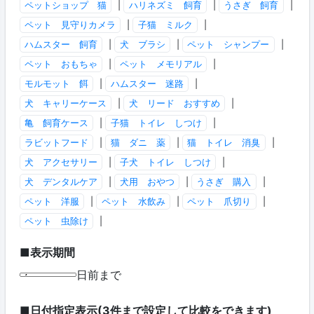
ペットショップ 猫
|
ハリネズミ 飼育
|
うさぎ 飼育
|
ペット 見守りカメラ
|
子猫 ミルク
|
ハムスター 飼育
|
犬 ブラシ
|
ペット シャンプー
|
ペット おもちゃ
|
ペット メモリアル
|
モルモット 餌
|
ハムスター 迷路
|
犬 キャリーケース
|
犬 リード おすすめ
|
亀 飼育ケース
|
子猫 トイレ しつけ
|
ラビットフード
|
猫 ダニ 薬
|
猫 トイレ 消臭
|
犬 アクセサリー
|
子犬 トイレ しつけ
|
犬 デンタルケア
|
犬用 おやつ
|
うさぎ 購入
|
ペット 洋服
|
ペット 水飲み
|
ペット 爪切り
|
ペット 虫除け
|
■表示期間
日前まで
■日付指定表示(3件まで設定して比較をできます)