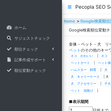
Pecopla SE
home
Google検索
ホーム
Google検索順位変動
サジェストチェック
全体
-
ペット
- 犬 
順位チェック
ペット
のその他のキー
ネコ かわいい
|
ネコ 
記事作成サポート
ペットカート
|
ペット保
順位変動チェック
ハムスター 飼育
|
犬 
犬 キャリーケース
| 犬
犬 アクセサリー
|
子犬
ペット 虫除け
|
■表示期間
日前まで