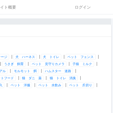
イト概要
ログイン
）
ケージ
|
犬 ハーネス
|
犬 トイレ
|
ペット フェンス
|
|
うさぎ 飼育
|
ペット 見守りカメラ
|
子猫 ミルク
|
アル
|
モルモット 餌
|
ハムスター 迷路
|
ットフード
|
猫 ダニ 薬
|
猫 トイレ 消臭
|
入
|
ペット 洋服
|
ペット 水飲み
|
ペット 爪切り
|