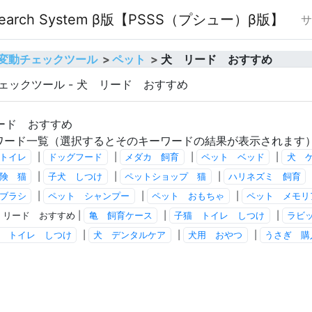
O Search System β版【PSSS（プシュー）β版】
サ
順位変動チェックツール
ペット
犬 リード おすすめ
チェックツール - 犬 リード おすすめ
リード おすすめ
ワード一覧（選択するとそのキーワードの結果が表示されます
トイレ
|
ドッグフード
|
メダカ 飼育
|
ペット ベッド
|
犬 
険 猫
|
子犬 しつけ
|
ペットショップ 猫
|
ハリネズミ 飼育
ブラシ
|
ペット シャンプー
|
ペット おもちゃ
|
ペット メモリ
 リード おすすめ |
亀 飼育ケース
|
子猫 トイレ しつけ
|
ラビ
 トイレ しつけ
|
犬 デンタルケア
|
犬用 おやつ
|
うさぎ 購