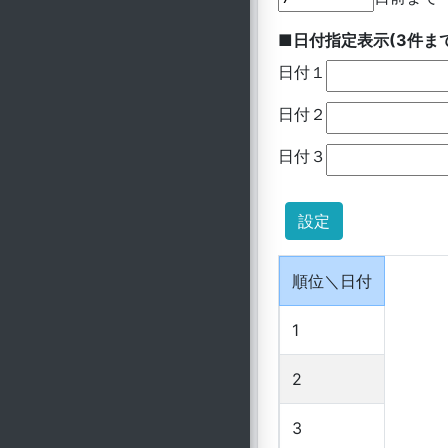
■日付指定表示(3件ま
日付１
日付２
日付３
順位＼日付
1
2
3