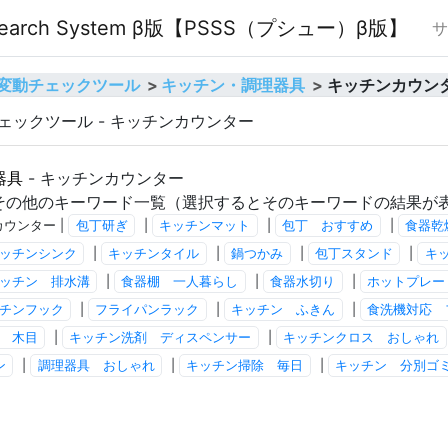
O Search System β版【PSSS（プシュー）β版】
サ
順位変動チェックツール
キッチン・調理器具
キッチンカウン
チェックツール - キッチンカウンター
器具
- キッチンカウンター
その他のキーワード一覧（選択するとそのキーワードの結果が
カウンター |
包丁研ぎ
|
キッチンマット
|
包丁 おすすめ
|
食器乾
ッチンシンク
|
キッチンタイル
|
鍋つかみ
|
包丁スタンド
|
キ
ッチン 排水溝
|
食器棚 一人暮らし
|
食器水切り
|
ホットプレー
チンフック
|
フライパンラック
|
キッチン ふきん
|
食洗機対応 
 木目
|
キッチン洗剤 ディスペンサー
|
キッチンクロス おしゃれ
ン
|
調理器具 おしゃれ
|
キッチン掃除 毎日
|
キッチン 分別ゴ