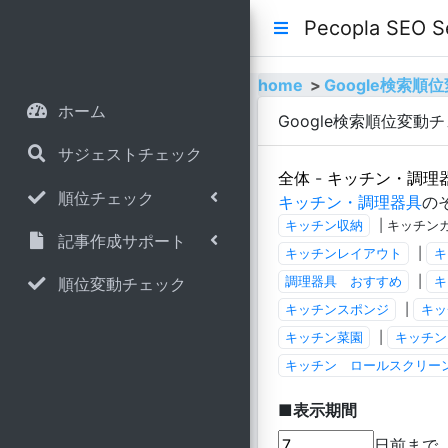
Pecopla SE
home
Google検索
ホーム
Google検索順位変動
サジェストチェック
全体
-
キッチン・調理
順位チェック
キッチン・調理器具
の
キッチン収納
| キッチン
記事作成サポート
キッチンレイアウト
|
キ
順位変動チェック
調理器具 おすすめ
|
キ
キッチンスポンジ
|
キッ
キッチン菜園
|
キッチン
キッチン ロールスクリー
■表示期間
日前まで