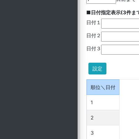
■日付指定表示(3件ま
日付１
日付２
日付３
順位＼日付
1
2
3