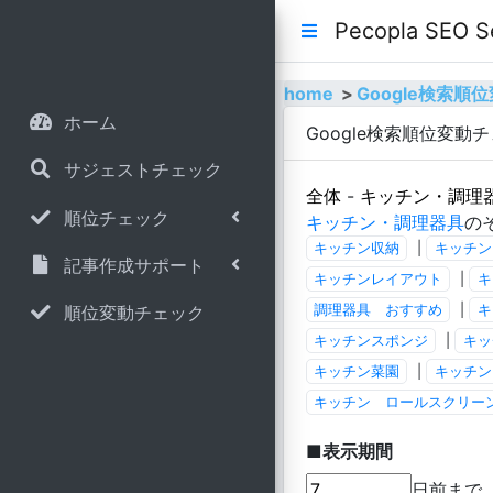
Pecopla SE
home
Google検索
ホーム
Google検索順位変動
サジェストチェック
全体
-
キッチン・調理
順位チェック
キッチン・調理器具
の
キッチン収納
|
キッチン
記事作成サポート
キッチンレイアウト
|
キ
順位変動チェック
調理器具 おすすめ
|
キ
キッチンスポンジ
|
キッ
キッチン菜園
|
キッチン
キッチン ロールスクリー
■表示期間
日前まで