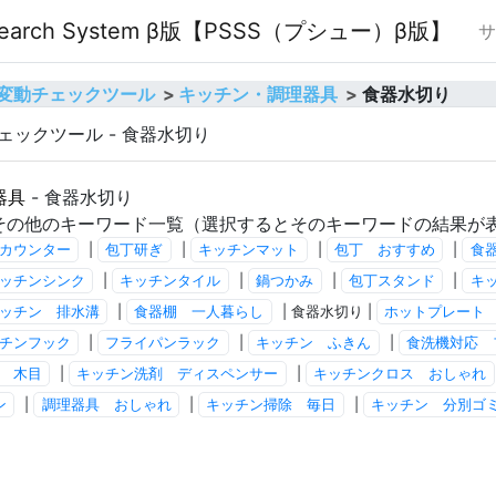
O Search System β版【PSSS（プシュー）β版】
サ
順位変動チェックツール
キッチン・調理器具
食器水切り
チェックツール - 食器水切り
器具
- 食器水切り
その他のキーワード一覧（選択するとそのキーワードの結果が
カウンター
|
包丁研ぎ
|
キッチンマット
|
包丁 おすすめ
|
食
ッチンシンク
|
キッチンタイル
|
鍋つかみ
|
包丁スタンド
|
キ
ッチン 排水溝
|
食器棚 一人暮らし
| 食器水切り |
ホットプレート
チンフック
|
フライパンラック
|
キッチン ふきん
|
食洗機対応 
 木目
|
キッチン洗剤 ディスペンサー
|
キッチンクロス おしゃれ
ン
|
調理器具 おしゃれ
|
キッチン掃除 毎日
|
キッチン 分別ゴ