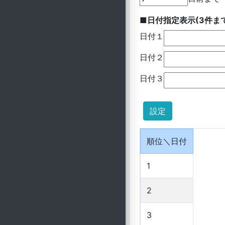
■日付指定表示(3件ま
日付１
日付２
日付３
順位＼日付
1
2
3