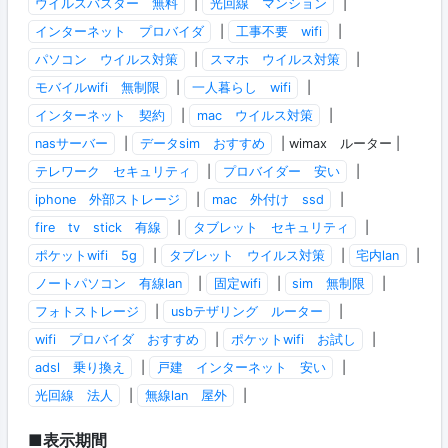
ウイルスバスター 無料
|
光回線 マンション
|
インターネット プロバイダ
|
工事不要 wifi
|
パソコン ウイルス対策
|
スマホ ウイルス対策
|
モバイルwifi 無制限
|
一人暮らし wifi
|
インターネット 契約
|
mac ウイルス対策
|
nasサーバー
|
データsim おすすめ
| wimax ルーター |
テレワーク セキュリティ
|
プロバイダー 安い
|
iphone 外部ストレージ
|
mac 外付け ssd
|
fire tv stick 有線
|
タブレット セキュリティ
|
ポケットwifi 5g
|
タブレット ウイルス対策
|
宅内lan
|
ノートパソコン 有線lan
|
固定wifi
|
sim 無制限
|
フォトストレージ
|
usbテザリング ルーター
|
wifi プロバイダ おすすめ
|
ポケットwifi お試し
|
adsl 乗り換え
|
戸建 インターネット 安い
|
光回線 法人
|
無線lan 屋外
|
■表示期間