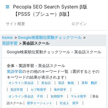
Pecopla SEO Search System β版
【PSSS（プシュー）β版】
サイト概要
ログイン
home
Google検索順位変動チェックツール
英語学習
英会話スクール
Google検索順位変動チェックツール - 英会話スクール
全体
-
英語学習
- 英会話スクール
英語学習
のその他のキーワード一覧（選択するとその
キーワードの結果が表示されます）
オンライン英会話
|
英会話
|
英語 勉強
|
英和 翻訳
|
英語学習
|
セブ島留学
|
海外留学
|
オンライン英会話 子供
|
短期留学
|
マルタ留学
| 英会
話スクール |
留学エージェント
|
社会人 留学
|