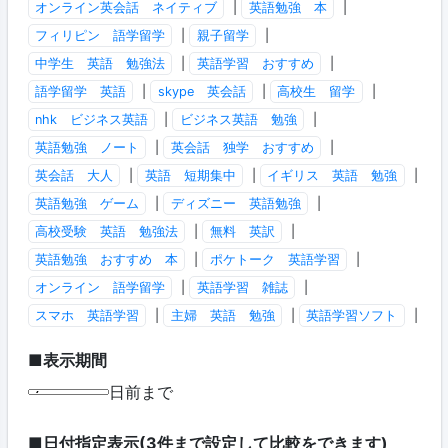
オンライン英会話 ネイティブ
|
英語勉強 本
|
フィリピン 語学留学
|
親子留学
|
中学生 英語 勉強法
|
英語学習 おすすめ
|
語学留学 英語
|
skype 英会話
|
高校生 留学
|
nhk ビジネス英語
|
ビジネス英語 勉強
|
英語勉強 ノート
|
英会話 独学 おすすめ
|
英会話 大人
|
英語 短期集中
|
イギリス 英語 勉強
|
英語勉強 ゲーム
|
ディズニー 英語勉強
|
高校受験 英語 勉強法
|
無料 英訳
|
英語勉強 おすすめ 本
|
ポケトーク 英語学習
|
オンライン 語学留学
|
英語学習 雑誌
|
スマホ 英語学習
|
主婦 英語 勉強
|
英語学習ソフト
|
■表示期間
日前まで
■日付指定表示(3件まで設定して比較をできます)