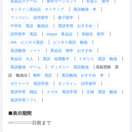
英会話スクール
|
留学エージェント
|
社会人 留学
|
オンライン英会話 ネイティブ
|
英語勉強 本
|
フィリピン 語学留学
|
親子留学
|
中学生 英語 勉強法
|
英語学習 おすすめ
|
語学留学 英語
|
skype 英会話
|
高校生 留学
|
nhk ビジネス英語
|
ビジネス英語 勉強
|
英語勉強 ノート
|
英会話 独学 おすすめ
|
英会話 大人
|
英語 短期集中
|
イギリス 英語 勉強
|
英語勉強 ゲーム
|
ディズニー 英語勉強
| 高校受験 英
語 勉強法 |
無料 英訳
|
英語勉強 おすすめ 本
|
ポケトーク 英語学習
|
オンライン 語学留学
|
英語学習 雑誌
|
スマホ 英語学習
|
主婦 英語 勉強
|
英語学習ソフト
|
■表示期間
日前まで