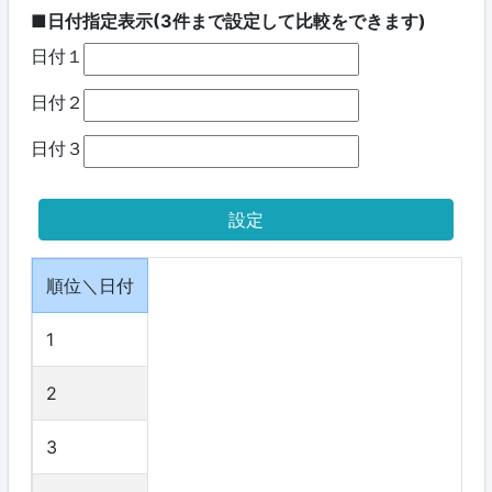
■日付指定表示(3件まで設定して比較をできます)
日付１
日付２
日付３
順位＼日付
1
2
3