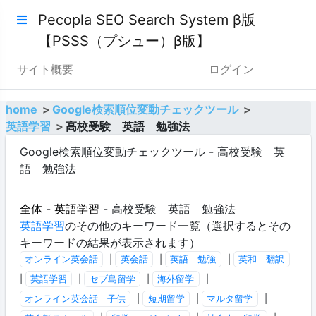
Pecopla SEO Search System β版
【PSSS（プシュー）β版】
サイト概要
ログイン
home
Google検索順位変動チェックツール
英語学習
高校受験 英語 勉強法
Google検索順位変動チェックツール - 高校受験 英
語 勉強法
全体
-
英語学習
- 高校受験 英語 勉強法
英語学習
のその他のキーワード一覧（選択するとその
キーワードの結果が表示されます）
オンライン英会話
|
英会話
|
英語 勉強
|
英和 翻訳
|
英語学習
|
セブ島留学
|
海外留学
|
オンライン英会話 子供
|
短期留学
|
マルタ留学
|