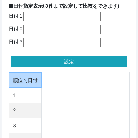
■日付指定表示(3件まで設定して比較をできます)
日付１
日付２
日付３
順位＼日付
1
2
3