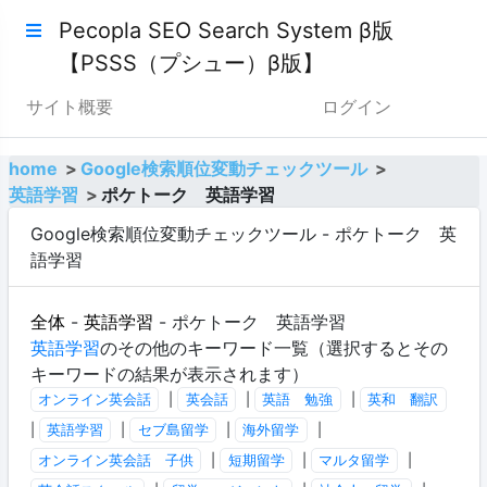
Pecopla SEO Search System β版
【PSSS（プシュー）β版】
サイト概要
ログイン
home
Google検索順位変動チェックツール
英語学習
ポケトーク 英語学習
Google検索順位変動チェックツール - ポケトーク 英
語学習
全体
-
英語学習
- ポケトーク 英語学習
英語学習
のその他のキーワード一覧（選択するとその
キーワードの結果が表示されます）
オンライン英会話
|
英会話
|
英語 勉強
|
英和 翻訳
|
英語学習
|
セブ島留学
|
海外留学
|
オンライン英会話 子供
|
短期留学
|
マルタ留学
|