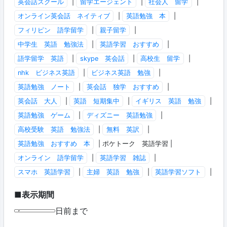
英会話スクール
|
留学エージェント
|
社会人 留学
|
オンライン英会話 ネイティブ
|
英語勉強 本
|
フィリピン 語学留学
|
親子留学
|
中学生 英語 勉強法
|
英語学習 おすすめ
|
語学留学 英語
|
skype 英会話
|
高校生 留学
|
nhk ビジネス英語
|
ビジネス英語 勉強
|
英語勉強 ノート
|
英会話 独学 おすすめ
|
英会話 大人
|
英語 短期集中
|
イギリス 英語 勉強
|
英語勉強 ゲーム
|
ディズニー 英語勉強
|
高校受験 英語 勉強法
|
無料 英訳
|
英語勉強 おすすめ 本
| ポケトーク 英語学習 |
オンライン 語学留学
|
英語学習 雑誌
|
スマホ 英語学習
|
主婦 英語 勉強
|
英語学習ソフト
|
■表示期間
日前まで