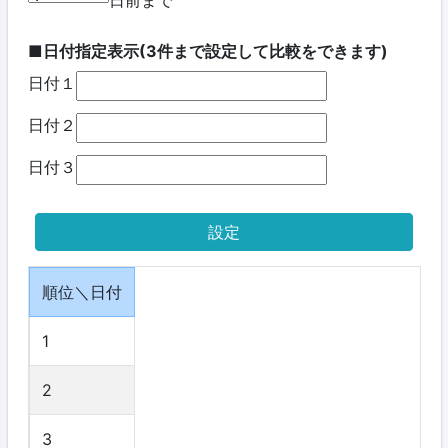
日前まで
■日付指定表示(3件まで設定して比較をできます)
日付１
日付２
日付３
順位＼日付
1
2
3