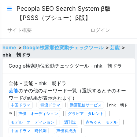
Pecopla SEO Search System β版
【PSSS（プシュー）β版】
サイト概要
ログイン
home
Google検索順位変動チェックツール
芸能
nhk 朝ドラ
Google検索順位変動チェックツール - nhk 朝ドラ
全体
-
芸能
- nhk 朝ドラ
芸能
のその他のキーワード一覧（選択するとそのキー
ワードの結果が表示されます）
中国ドラマ
|
韓流ドラマ
|
動画配信サービス
| nhk 朝ド
ラ |
声優 オーディション
|
グラビア タレント
|
モデル オーディション
|
週刊誌
|
赤ちゃん モデル
|
中国ドラマ 時代劇
|
声優養成所
|