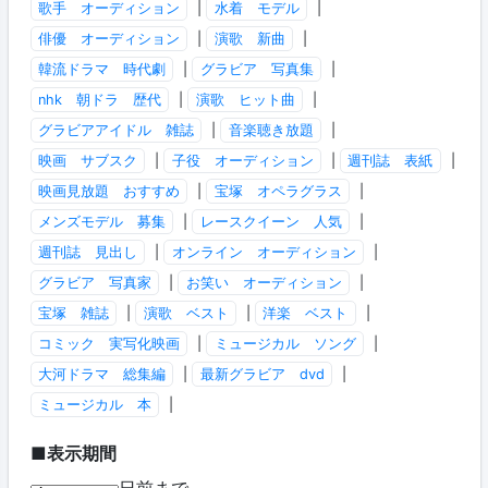
歌手 オーディション
|
水着 モデル
|
俳優 オーディション
|
演歌 新曲
|
韓流ドラマ 時代劇
|
グラビア 写真集
|
nhk 朝ドラ 歴代
|
演歌 ヒット曲
|
グラビアアイドル 雑誌
|
音楽聴き放題
|
映画 サブスク
|
子役 オーディション
|
週刊誌 表紙
|
映画見放題 おすすめ
|
宝塚 オペラグラス
|
メンズモデル 募集
|
レースクイーン 人気
|
週刊誌 見出し
|
オンライン オーディション
|
グラビア 写真家
|
お笑い オーディション
|
宝塚 雑誌
|
演歌 ベスト
|
洋楽 ベスト
|
コミック 実写化映画
|
ミュージカル ソング
|
大河ドラマ 総集編
|
最新グラビア dvd
|
ミュージカル 本
|
■表示期間