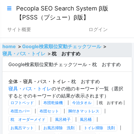
Pecopla SEO Search System β版
【PSSS（プシュー）β版】
サイト概要
ログイン
home
Google検索順位変動チェックツール
寝具・バス・トイレ
枕 おすすめ
Google検索順位変動チェックツール - 枕 おすすめ
全体
-
寝具・バス・トイレ
- 枕 おすすめ
寝具・バス・トイレ
のその他のキーワード一覧（選択
するとそのキーワードの結果が表示されます）
ロフトベッド
|
布団乾燥機
|
今治タオル
| 枕 おすすめ |
布団カバー
|
布団セット
|
脚付きマットレス
|
枕 オーダーメイド
|
風呂椅子
|
風呂桶
|
お風呂マット
|
お風呂掃除 洗剤
|
トイレ掃除 洗剤
|