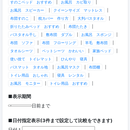
すのこベッド おすすめ
|
お風呂 カビ取り
|
お風呂 スピーカー
|
クイーンサイズ マットレス
|
布団すのこ
|
枕カバー 作り方
|
大判バスタオル
|
折りたたみベッド おすすめ
|
布団たたき
|
バスタオル干し
|
敷布団 ダブル
|
お風呂 スポンジ
|
布団 ソファ
|
布団 フローリング
|
羊毛 敷布団
|
タオルシーツ
|
ベットシーツ かわいい
|
家族ベッド
|
使い捨て トイレマット
|
ひんやり 寝具
|
バスマット タオル地
|
お風呂マスク
|
布団棚
|
トイレ用品 おしゃれ
|
寝具 レンタル
|
お風呂 モニター
|
トイレ用品 おすすめ
|
■表示期間
日前まで
■日付指定表示(3件まで設定して比較をできます)
日付１