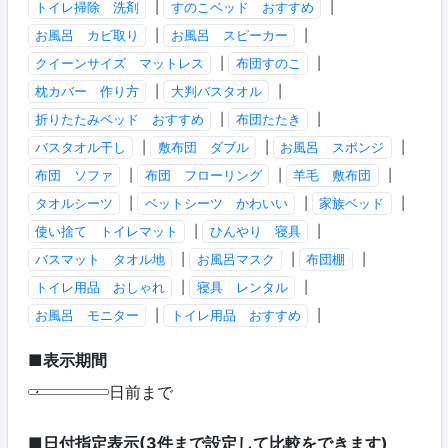
トイレ掃除 洗剤
|
すのこベッド おすすめ
|
お風呂 カビ取り
|
お風呂 スピーカー
|
クイーンサイズ マットレス
|
布団すのこ
|
枕カバー 作り方
|
大判バスタオル
|
折りたたみベッド おすすめ
|
布団たたき
|
バスタオル干し
|
敷布団 ダブル
|
お風呂 スポンジ
|
布団 ソファ
|
布団 フローリング
|
羊毛 敷布団
|
タオルシーツ
|
ベットシーツ かわいい
|
家族ベッド
|
使い捨て トイレマット
|
ひんやり 寝具
|
バスマット タオル地
|
お風呂マスク
|
布団棚
|
トイレ用品 おしゃれ
|
寝具 レンタル
|
お風呂 モニター
|
トイレ用品 おすすめ
|
■表示期間
日前まで
■日付指定表示(3件まで設定して比較をできます)