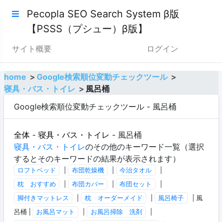
Pecopla SEO Search System β版
【PSSS（プシュー）β版】
サイト概要
ログイン
home
Google検索順位変動チェックツール
寝具・バス・トイレ
風呂桶
Google検索順位変動チェックツール - 風呂桶
全体
-
寝具・バス・トイレ
- 風呂桶
寝具・バス・トイレ
のその他のキーワード一覧（選択
するとそのキーワードの結果が表示されます）
ロフトベッド
|
布団乾燥機
|
今治タオル
|
枕 おすすめ
|
布団カバー
|
布団セット
|
脚付きマットレス
|
枕 オーダーメイド
|
風呂椅子
| 風
呂桶 |
お風呂マット
|
お風呂掃除 洗剤
|