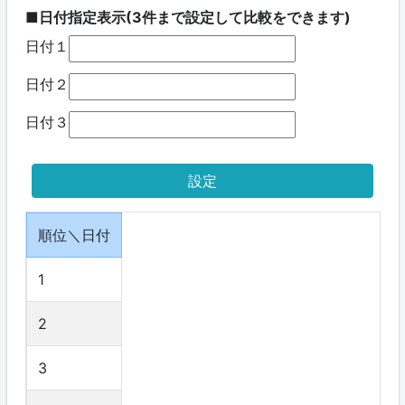
■日付指定表示(3件まで設定して比較をできます)
日付１
日付２
日付３
順位＼日付
1
2
3