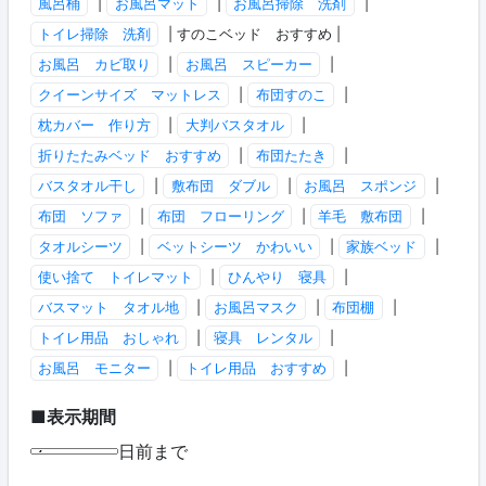
風呂桶
|
お風呂マット
|
お風呂掃除 洗剤
|
トイレ掃除 洗剤
| すのこベッド おすすめ |
お風呂 カビ取り
|
お風呂 スピーカー
|
クイーンサイズ マットレス
|
布団すのこ
|
枕カバー 作り方
|
大判バスタオル
|
折りたたみベッド おすすめ
|
布団たたき
|
バスタオル干し
|
敷布団 ダブル
|
お風呂 スポンジ
|
布団 ソファ
|
布団 フローリング
|
羊毛 敷布団
|
タオルシーツ
|
ベットシーツ かわいい
|
家族ベッド
|
使い捨て トイレマット
|
ひんやり 寝具
|
バスマット タオル地
|
お風呂マスク
|
布団棚
|
トイレ用品 おしゃれ
|
寝具 レンタル
|
お風呂 モニター
|
トイレ用品 おすすめ
|
■表示期間
日前まで